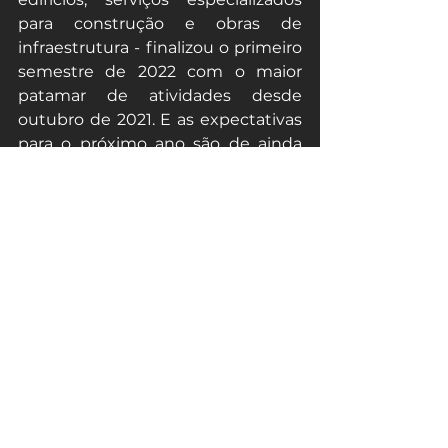
para construção e obras de 
infraestrutura - finalizou o primeiro 
semestre de 2022 com o maior 
patamar de atividades desde 
outubro de 2021. E as expectativas 
para o próximo ano são de ainda 
mais progresso. 
De modo geral, a inovação da 
construção civil tende a caminhar 
cada vez mais no sentido da 
digitalização e da sustentabilidade, 
e quem não quiser ficar de fora vai 
precisar adotar tecnologias seguras 
e eficazes. 
E aí, gostou do conteúdo? Ficou 
com alguma dúvida? Conta para 