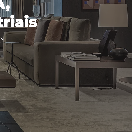
A,
riais
e