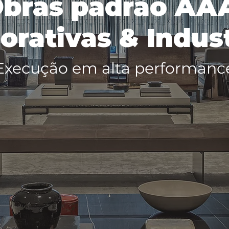
bras padrão AA
orativas & Indust
Execução em alta performanc